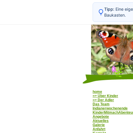
Tipp:
Eine eige
Baukasten.
home
=> Über Kinder
=> Der Adler
Das Team
Indianerwochenende
KinderMitmachAbenteu
Angebote
Aktuelles
Galerie
Anfahrt