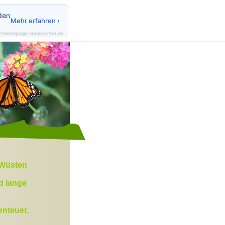
den
Mehr erfahren ›
y homepage-baukasten.de
 Wüsten
d lange
enteuer,